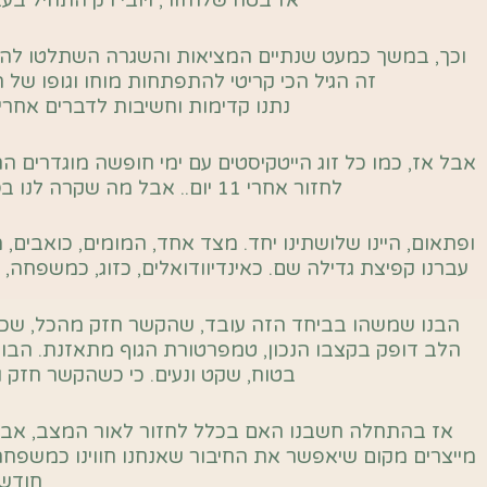
אז בטח שלחזור, ויובי רק התחיל ב
וכך, במשך כמעט שנתיים המציאות והשגרה השתלטו להם…
זה הגיל הכי קריטי להתפתחות מוחו וגופו של
נתנו קדימות וחשיבות לדברים אחרי
לחזור אחרי 11 יום.. אבל מה שקרה לנו ב7.10 גרם לנו להיתקע שם כמה חודשים.
ופתאום, היינו שלושתינו יחד. מצד אחד, המומים, כואבים, 
עברנו קפיצת גדילה שם. כאינדיוודואלים, כזוג, כמשפחה, ובעיקר ארי שטס עם 2 שיני
הבנו שמשהו בביחד הזה עובד, שהקשר חזק מהכל, שכשה
הלב דופק בקצבו הנכון, טמפרטורת הגוף מתאזנת. הבונד
בטוח, שקט ונעים. כי כשהקשר חזק ו
אז בהתחלה חשבנו האם בכלל לחזור לאור המצב, אבל 
מייצרים מקום שיאפשר את החיבור שאנחנו חווינו כמשפח
חודשי