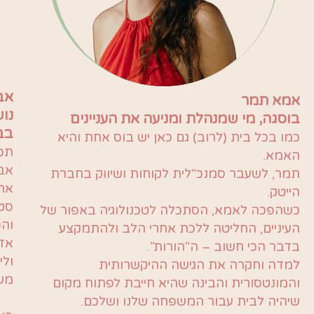
אבא
אמא תמר
נו
בוסגה, מי שמנהלת ומניעה את העניינים
בב
כמו בכל בית (לרוב) גם כאן יש בוס אחת והיא
תכל
האמא.
אבא
תמר, לשעבר סמנכ"לית לקוחות ושיווק בחברת
הייטק.
סטא
כשהפכה לאמא, הסתכלה לטכנולוגיה באפור של
והכ
העיניים, החליטה ללכת אחרי הלב ולהתמקצע
אז 
בדבר הכי חשוב – ה"הורות".
ולי
למדה וחקרה את הגישה ההיקשרותית
מש
והמונטסורית והבינה שהיא חייבת לפתוח מקום
שיהיה לבית עבור המשפחה שלנו ושלכם.