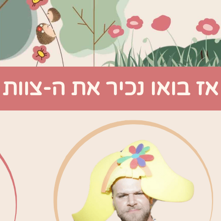
אז בואו נכיר את ה-צוות