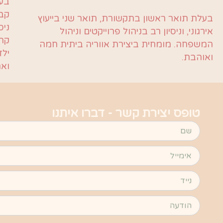
בעל
קבו
בעלת תואר ראשון בתקשורת, תואר שני בייעוץ
ניס
אירגוני, וניסיון רב בניהול פרוייקטים וניהול
קהל
המשפחה. מומחית ביצירת אווריה ביתית חמה
ילד
ואוהבת.
ואח
טופס יצירת קשר - דברו איתנו
שם
אימייל
נייד
הודעה