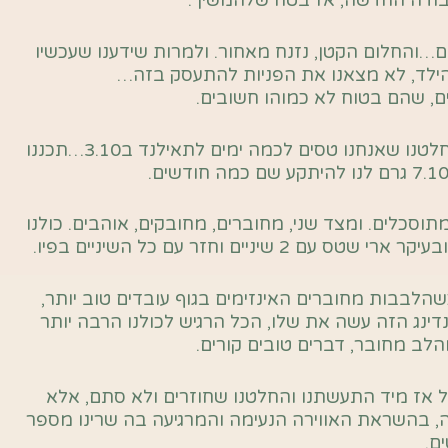
עבודה החדשה, אז בטח שלהמשיך.
והחלום הקטן, נזנח מאחור. ולמרות שידענו שעכשיו
 הילד, לא מצאנו את הפניות להתעסק בזה…
ם, שהם בטוח לא כמוהו חשובים.
אבל אז, כמו כל זוג הייטקיסטים עם ימי חופשה מוגדרים החלטנו שאנחנו טסים לכמה ימים לתאילנד ב3.10…תכננו
מתוסכלים. ומצד שני, מחוברים, מחובקים, אוהבים. כולנו
ים וחזר עם כל השיניים בפיו.
לבבות מחוברים האינזימים בגוף עובדים טוב יותר,
ינג הזה עשה את שלו, הכל הרגיש לכולנו הרבה יותר
הלב מחובר, דברים טובים קורים.
אז מיד התעשתנו והחלטנו שחוזרים ולא סתם, אלא
ה, בהשראת האווירה הנעימה והמרגיעה בה שרינו מספר
ם.