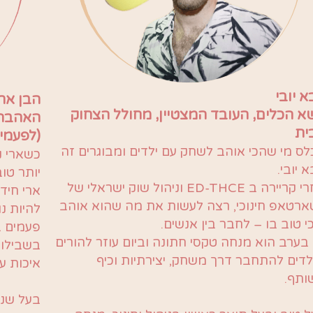
 יובי
הבן ארי
שא הכלים, העובד המצטיין, מחולל הצחוק
האהבה,
ית
(לפעמי
ס מי שהכי אוהב לשחק עם ילדים ומבוגרים זה
כשארי נ
 יובי.
יותר טוב
אחרי קריירה ב ED-THCE וניהול שוק ישראלי של
ארי חיד
רטאפ חינוכי, רצה לעשות את מה שהוא אוהב
י טוב בו – לחבר בין אנשים.
פעמים ב
בערב הוא מנחה טקסי חתונה וביום עוזר להורים
בשבילו 
לדים להתחבר דרך משחק, יצירתיות וכיף
איכות עם
ותף.
בעל שנתי