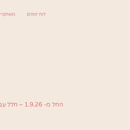
ילוג
תוכן
לוח זמנים
משחקיי
החל מ- 1.9.26 – חלל עבודה + גן ילדים! | משחקייה מונטסורית | גן עם אמאבא